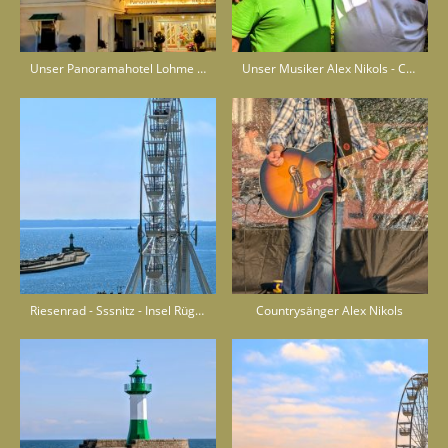
Unser Panoramahotel Lohme - an der Steilküste
Unser Musiker Alex Nikols - Countrysänger
Riesenrad - Sssnitz - Insel Rügen
Countrysänger Alex Nikols